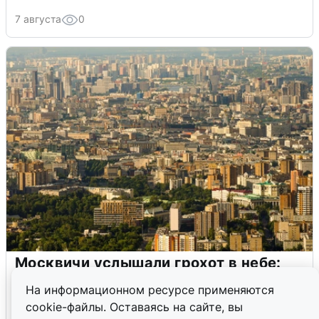
7 августа
0
Москвичи услышали грохот в небе:
подробности
На информационном ресурсе применяются
cookie-файлы. Оставаясь на сайте, вы
7 августа
0