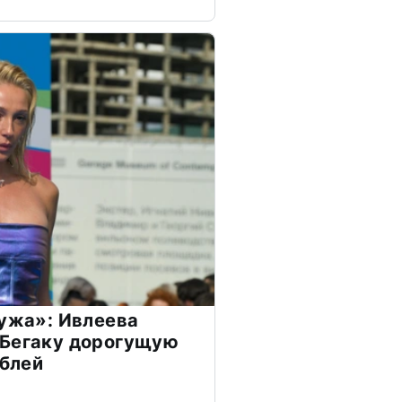
мужа»: Ивлеева
 Бегаку дорогущую
ублей