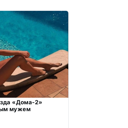
везда «Дома-2»
дым мужем