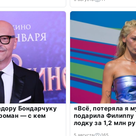
едору Бондарчуку
«Всё, потеряла я 
роман — с кем
подарила Филиппу
лодку за 1,2 млн р
5 августа
165