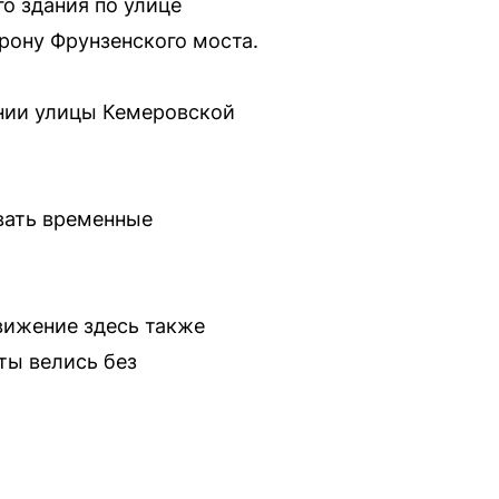
го здания по улице
орону Фрунзенского моста.
ении улицы Кемеровской
вать временные
вижение здесь также
ты велись без