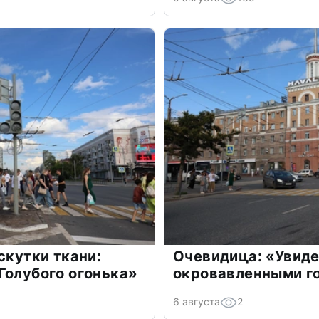
скутки ткани:
Очевидица: «Увид
Голубого огонька»
окровавленными г
6 августа
2