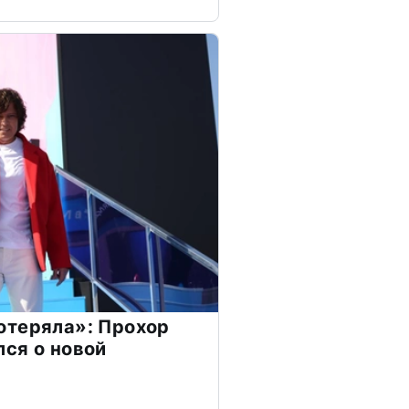
отеряла»: Прохор
ся о новой