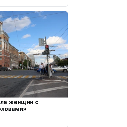
ела женщин с
оловами»