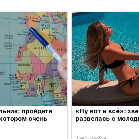
льник: пройдите
«Ну вот и всё»: з
 котором очень
развелась с моло
6 августа
9