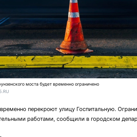
унзенского моста будет временно ограничено
5.RU
е временно перекроют улицу Госпитальную. Огран
ительными работами, сообщили в городском депар