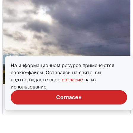
На информационном ресурсе применяются
cookie-файлы. Оставаясь на сайте, вы
подтверждаете свое
согласие
на их
использование.
Над ХМАО впервые сбили
беспилотники
Согласен
3 августа
0