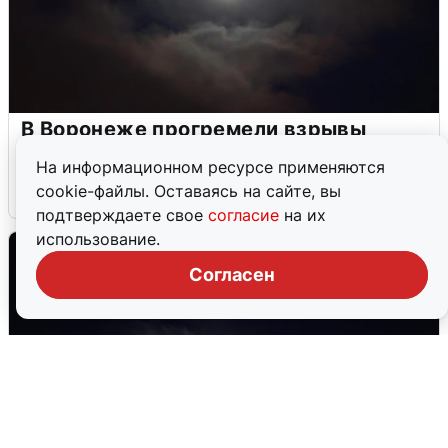
В Воронеже прогремели взрывы
после сигнала тревоги
На информационном ресурсе применяются
cookie-файлы. Оставаясь на сайте, вы
5 августа
0
подтверждаете свое
согласие
на их
использование.
Согласен