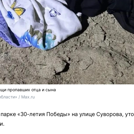
щи пропавших отца и сына
бласти» / Max.ru
 парке «30-летия Победы» на улице Суворова, ут
и.